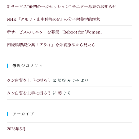
新サービス”最初の一歩セッション” モニター募集のお知らせ
NHK『タモリ・山中伸弥の!?』の分子栄養学的解釈
新サービスのモニターを募集「Reboot for Women」
内臓脂肪減少薬「アライ」を栄養療法から見たら
最近のコメント
タン白質を上手に摂ろう
に
星谷 みよ子
より
タン白質を上手に摂ろう
葵
に
より
アーカイブ
2026年5月