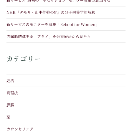
新サービス”最初の一歩セッション” モニター募集のお知らせ
NHK『タモリ・山中伸弥の!?』の分子栄養学的解釈
新サービスのモニターを募集「Reboot for Women」
内臓脂肪減少薬「アライ」を栄養療法から見たら
カテゴリー
妊活
調理法
膵臓
薬
カウンセリング