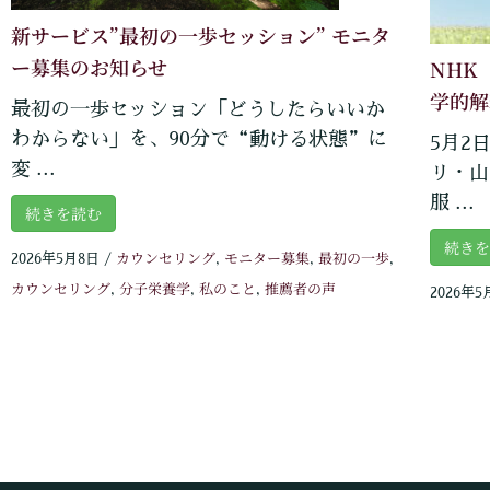
新サービス”最初の一歩セッション” モニタ
ー募集のお知らせ
NHK
学的解
最初の一歩セッション「どうしたらいいか
わからない」を、90分で“動ける状態”に
5月2
変 ...
リ・山
服 ...
続きを読む
続き
カウンセリング
モニター募集
最初の一歩
2026年5月8日
/
,
,
,
カウンセリング
分子栄養学
私のこと
推薦者の声
,
,
,
2026年5