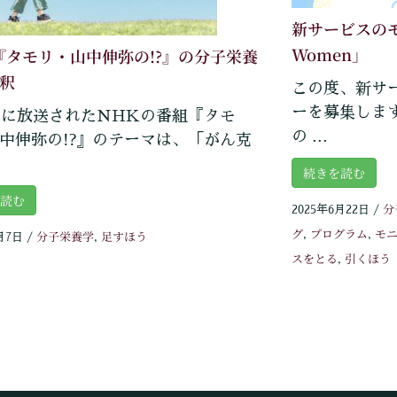
新サービスのモニ
Women」
『タモリ・山中伸弥の!?』の分子栄養
釈
この度、新サ
ーを募集しま
日に放送されたNHKの番組『タモ
の ...
中伸弥の!?』のテーマは、「がん克
続きを読む
を読む
分
2025年6月22日
/
グ
プログラム
モ
分子栄養学
足すほう
,
,
月7日
/
,
スをとる
引くほう
,