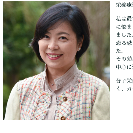
栄養療
私は最
に悩ま
ました
恐る恐
た。
その効
中心に
分子栄
く、カ