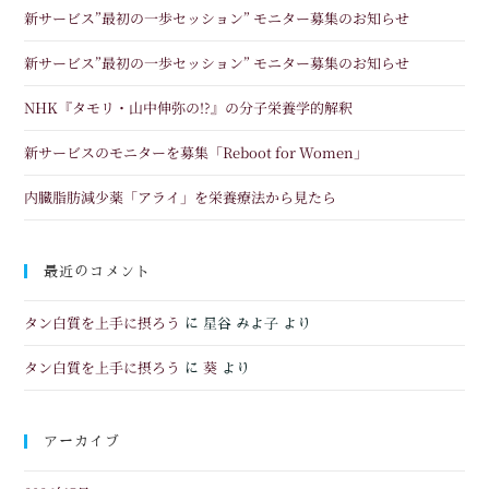
新サービス”最初の一歩セッション” モニター募集のお知らせ
新サービス”最初の一歩セッション” モニター募集のお知らせ
NHK『タモリ・山中伸弥の!?』の分子栄養学的解釈
新サービスのモニターを募集「Reboot for Women」
内臓脂肪減少薬「アライ」を栄養療法から見たら
最近のコメント
タン白質を上手に摂ろう
に
星谷 みよ子
より
タン白質を上手に摂ろう
葵
に
より
アーカイブ