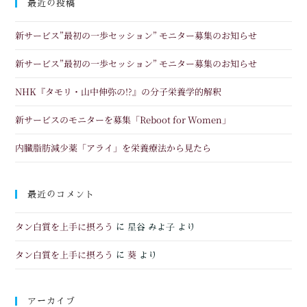
最近の投稿
新サービス”最初の一歩セッション” モニター募集のお知らせ
新サービス”最初の一歩セッション” モニター募集のお知らせ
NHK『タモリ・山中伸弥の!?』の分子栄養学的解釈
新サービスのモニターを募集「Reboot for Women」
内臓脂肪減少薬「アライ」を栄養療法から見たら
最近のコメント
タン白質を上手に摂ろう
に
星谷 みよ子
より
タン白質を上手に摂ろう
葵
に
より
アーカイブ