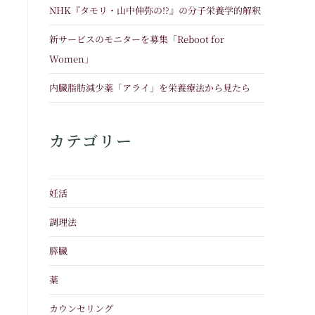
NHK『タモリ・山中伸弥の!?』の分子栄養学的解釈
新サービスのモニターを募集「Reboot for
Women」
内臓脂肪減少薬「アライ」を栄養療法から見たら
カテゴリー
妊活
調理法
膵臓
薬
カウンセリング