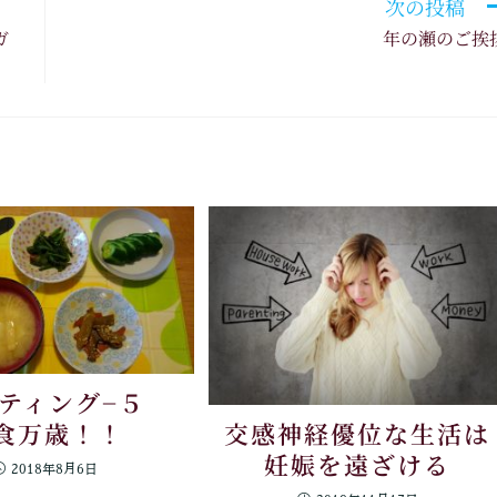
次の投稿
ガ
年の瀬のご挨
スティング−５
交感神経優位な生活は
食万歳！！
妊娠を遠ざける
2018年8月6日