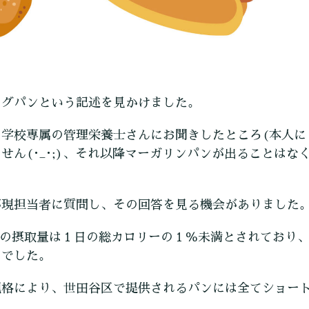
ングパンという記述を見かけました。
学校専属の管理栄養士さんにお聞きしたところ(本人に
ん(･_･;)、それ以降マーガリンパンが出ることはな
が現担当者に質問し、その回答を見る機会がありました
酸の摂取量は１日の総カロリーの１％未満とされており
のでした。
規格により、世田谷区で提供されるパンには全てショー