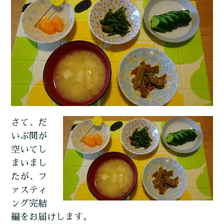
さて、だ
いぶ間が
空いてし
まいまし
たが、フ
ァスティ
ング完結
編をお届けします。