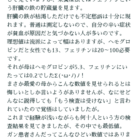
う肝臓の鉄の貯蔵量を見ます。
肝臓の鉄が枯渇しただけでも不定愁訴は十分に現
れます。普通は測定しないので、自分の辛い症状
が貧血が原因だと気づかない人が多いのです。
理想値は流派によって幅はありますが、ヘモグロ
ビンだと女性でも13、フェリチンは20～100必要
です。
それが母はヘモグロビンが5.3、フェリチンにい
たっては0.2でしたΣ(･ω･ﾉ)ﾉ！
まさか最愛の母からこんな数値を見せられるとは
悔しいとしか言いようがありませんが、なにせど
んなに説得しても「もう検査は受けない」と言わ
れていたので覚悟はしていましたが。
これまで経験が浅いながらも何十人という方の検
査結果を見てきましたが、その中でも最低値。
ガン患者さんだってこんなひどい数値ではありま