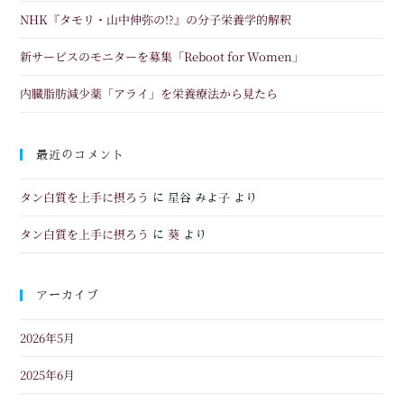
NHK『タモリ・山中伸弥の!?』の分子栄養学的解釈
新サービスのモニターを募集「Reboot for Women」
内臓脂肪減少薬「アライ」を栄養療法から見たら
最近のコメント
タン白質を上手に摂ろう
に
星谷 みよ子
より
タン白質を上手に摂ろう
葵
に
より
アーカイブ
2026年5月
2025年6月