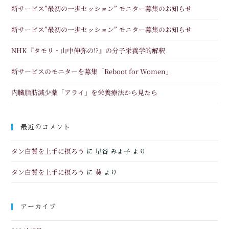
新サービス”最初の一歩セッション” モニター募集のお知らせ
新サービス”最初の一歩セッション” モニター募集のお知らせ
NHK『タモリ・山中伸弥の!?』の分子栄養学的解釈
新サービスのモニターを募集「Reboot for Women」
内臓脂肪減少薬「アライ」を栄養療法から見たら
最近のコメント
タン白質を上手に摂ろう
に
星谷 みよ子
より
タン白質を上手に摂ろう
葵
に
より
アーカイブ