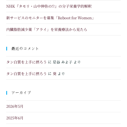
NHK『タモリ・山中伸弥の!?』の分子栄養学的解釈
新サービスのモニターを募集「Reboot for Women」
内臓脂肪減少薬「アライ」を栄養療法から見たら
最近のコメント
タン白質を上手に摂ろう
に
星谷 みよ子
より
タン白質を上手に摂ろう
葵
に
より
アーカイブ
2026年5月
2025年6月