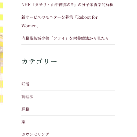
NHK『タモリ・山中伸弥の!?』の分子栄養学的解釈
新サービスのモニターを募集「Reboot for
Women」
内臓脂肪減少薬「アライ」を栄養療法から見たら
カテゴリー
妊活
調理法
膵臓
認
薬
カウンセリング