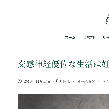
ホーム
ご挨拶
サ
交感神経優位な生活は
妊活
分子栄養学
バ
2019年11月17日
/
/