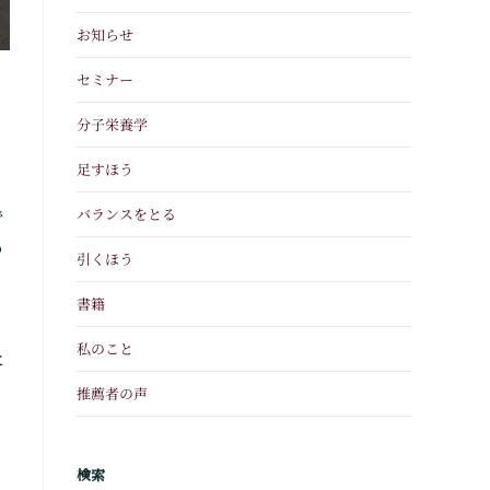
お知らせ
セミナー
分子栄養学
、
足すほう
バランスをとる
で
っ
引くほう
書籍
り
私のこと
た
推薦者の声
検索