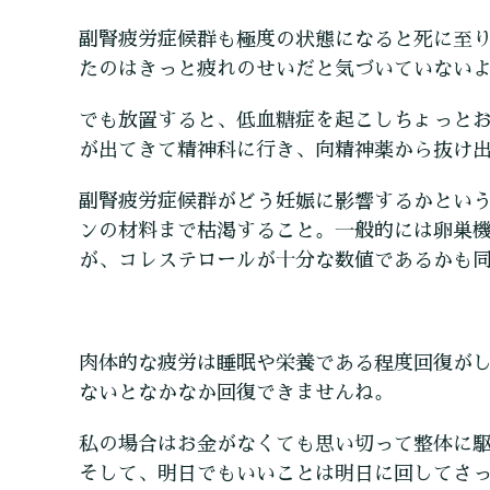
副腎疲労症候群も極度の状態になると死に至
たのはきっと疲れのせいだと気づいていない
でも放置すると、低血糖症を起こしちょっと
が出てきて精神科に行き、向精神薬から抜け
副腎疲労症候群がどう妊娠に影響するかとい
ンの材料まで枯渇すること。一般的には卵巣機
が、コレステロールが十分な数値であるかも
肉体的な疲労は睡眠や栄養である程度回復が
ないとなかなか回復できませんね。
私の場合はお金がなくても思い切って整体に
そして、明日でもいいことは明日に回してさ