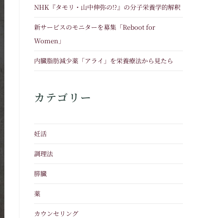
NHK『タモリ・山中伸弥の!?』の分子栄養学的解釈
新サービスのモニターを募集「Reboot for
Women」
内臓脂肪減少薬「アライ」を栄養療法から見たら
カテゴリー
妊活
調理法
膵臓
薬
カウンセリング