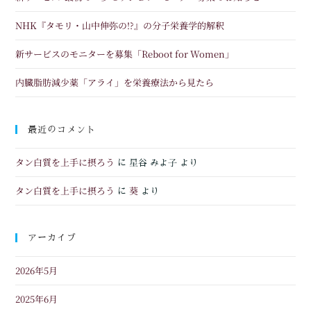
NHK『タモリ・山中伸弥の!?』の分子栄養学的解釈
新サービスのモニターを募集「Reboot for Women」
内臓脂肪減少薬「アライ」を栄養療法から見たら
最近のコメント
タン白質を上手に摂ろう
に
星谷 みよ子
より
タン白質を上手に摂ろう
葵
に
より
アーカイブ
2026年5月
2025年6月