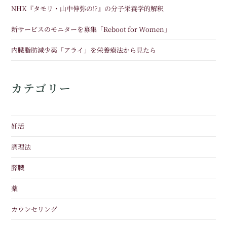
NHK『タモリ・山中伸弥の!?』の分子栄養学的解釈
新サービスのモニターを募集「Reboot for Women」
内臓脂肪減少薬「アライ」を栄養療法から見たら
カテゴリー
妊活
調理法
膵臓
薬
カウンセリング