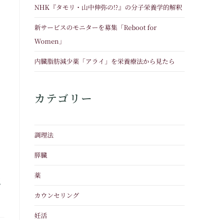
NHK『タモリ・山中伸弥の!?』の分子栄養学的解釈
新サービスのモニターを募集「Reboot for
Women」
内臓脂肪減少薬「アライ」を栄養療法から見たら
カテゴリー
調理法
膵臓
薬
認
カウンセリング
妊活