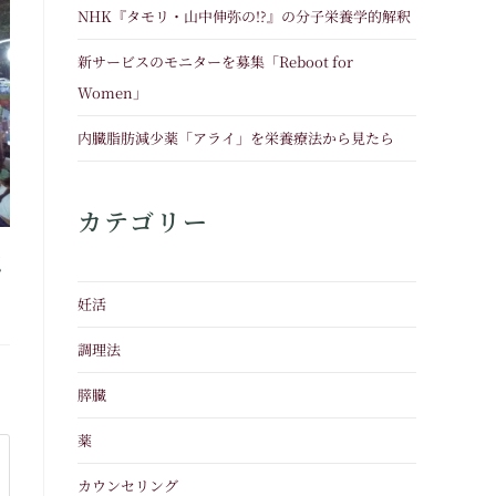
NHK『タモリ・山中伸弥の!?』の分子栄養学的解釈
新サービスのモニターを募集「Reboot for
Women」
内臓脂肪減少薬「アライ」を栄養療法から見たら
カテゴリー
認
妊活
調理法
膵臓
薬
カウンセリング