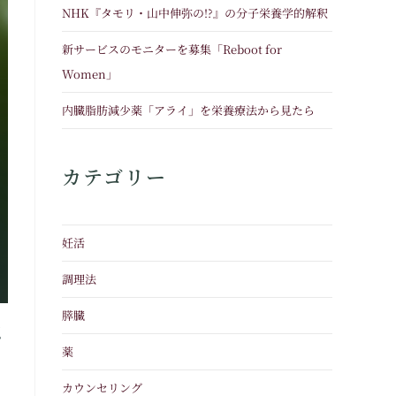
NHK『タモリ・山中伸弥の!?』の分子栄養学的解釈
新サービスのモニターを募集「Reboot for
Women」
内臓脂肪減少薬「アライ」を栄養療法から見たら
カテゴリー
妊活
調理法
膵臓
認
薬
カウンセリング