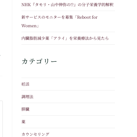
NHK『タモリ・山中伸弥の!?』の分子栄養学的解釈
新サービスのモニターを募集「Reboot for
Women」
内臓脂肪減少薬「アライ」を栄養療法から見たら
認
カテゴリー
妊活
調理法
膵臓
薬
カウンセリング