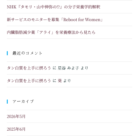
NHK『タモリ・山中伸弥の!?』の分子栄養学的解釈
新サービスのモニターを募集「Reboot for Women」
内臓脂肪減少薬「アライ」を栄養療法から見たら
最近のコメント
タン白質を上手に摂ろう
に
星谷 みよ子
より
タン白質を上手に摂ろう
葵
に
より
アーカイブ
2026年5月
2025年6月