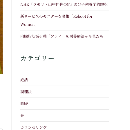
NHK『タモリ・山中伸弥の!?』の分子栄養学的解釈
新サービスのモニターを募集「Reboot for
Women」
内臓脂肪減少薬「アライ」を栄養療法から見たら
カテゴリー
妊活
認
調理法
膵臓
薬
カウンセリング