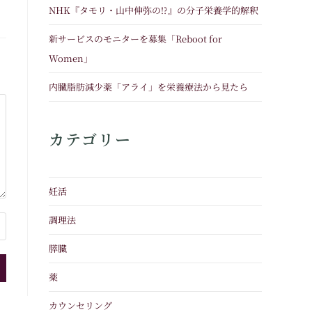
NHK『タモリ・山中伸弥の!?』の分子栄養学的解釈
新サービスのモニターを募集「Reboot for
Women」
内臓脂肪減少薬「アライ」を栄養療法から見たら
カテゴリー
妊活
調理法
膵臓
薬
カウンセリング