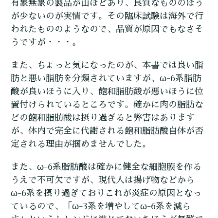
有象無象の製品が山ほどあり、良質なもののほう
が少ないのが実情です。その臨床試験は海外で行
われたもののようなので、品質が原因でもなさそ
うですが・・・。
また、ちょっと気になったのが、本書では良い脂
肪と悪い脂肪を分類されていますが、ω-6系脂肪
酸が良いほうに入り、飽和脂肪酸が悪いほうに位
置付けられているところです。確かに肉の脂肪な
どの飽和脂肪酸は摂り過ぎると弊害はあります
が、体内で完全に代謝される飽和脂肪酸自体が否
定される理由が掴めませんでした。
また、ω-6系脂肪酸は確かに健全な細胞膜を作る
うえで不可欠ですが、現代人は揚げ物などから
ω-6系を摂り過ぎておりこれが炎症の原因となっ
ているので、「ω-3系を増やしてω-6系を減ら