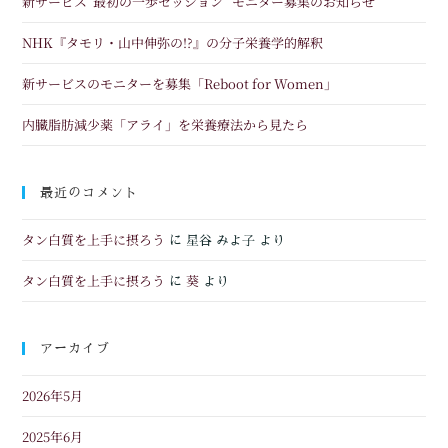
新サービス”最初の一歩セッション” モニター募集のお知らせ
NHK『タモリ・山中伸弥の!?』の分子栄養学的解釈
新サービスのモニターを募集「Reboot for Women」
内臓脂肪減少薬「アライ」を栄養療法から見たら
最近のコメント
タン白質を上手に摂ろう
に
星谷 みよ子
より
タン白質を上手に摂ろう
葵
に
より
アーカイブ
2026年5月
2025年6月