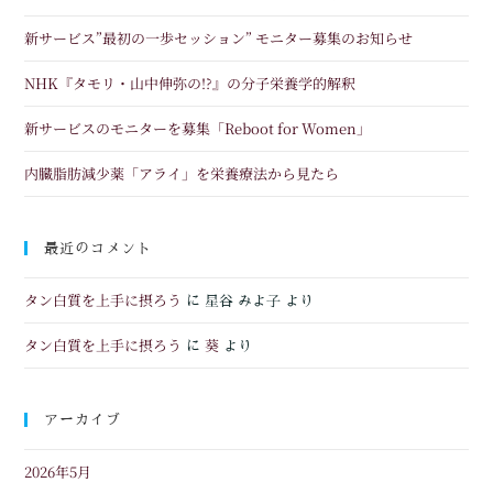
新サービス”最初の一歩セッション” モニター募集のお知らせ
NHK『タモリ・山中伸弥の!?』の分子栄養学的解釈
新サービスのモニターを募集「Reboot for Women」
内臓脂肪減少薬「アライ」を栄養療法から見たら
最近のコメント
タン白質を上手に摂ろう
に
星谷 みよ子
より
タン白質を上手に摂ろう
葵
に
より
アーカイブ
2026年5月