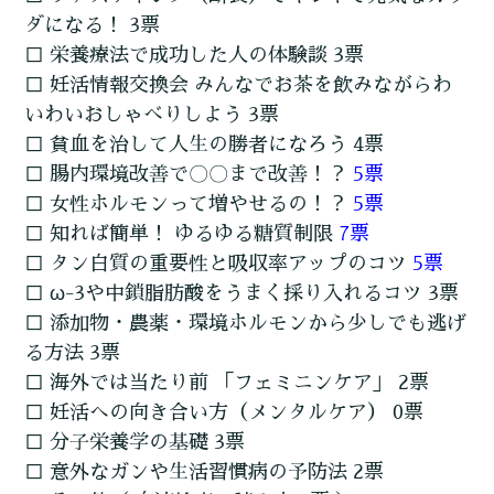
ダになる！ 3票
□ 栄養療法で成功した人の体験談 3票
□ 妊活情報交換会 みんなでお茶を飲みながらわ
いわいおしゃべりしよう 3票
□ 貧血を治して人生の勝者になろう 4票
□ 腸内環境改善で〇〇まで改善！？
5票
□ 女性ホルモンって増やせるの！？
5票
□ 知れば簡単！ ゆるゆる糖質制限
7票
□ タン白質の重要性と吸収率アップのコツ
5票
□ ω-3や中鎖脂肪酸をうまく採り入れるコツ 3票
□ 添加物・農薬・環境ホルモンから少しでも逃げ
る方法 3票
□ 海外では当たり前 「フェミニンケア」 2票
□ 妊活への向き合い方（メンタルケア） 0票
□ 分子栄養学の基礎 3票
□ 意外なガンや生活習慣病の予防法 2票