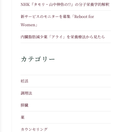
NHK『タモリ・山中伸弥の!?』の分子栄養学的解釈
新サービスのモニターを募集「Reboot for
Women」
内臓脂肪減少薬「アライ」を栄養療法から見たら
カテゴリー
妊活
調理法
膵臓
薬
カウンセリング