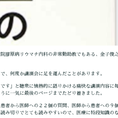
堂院膠原病リウマチ内科の非常勤助教でもある、金子俊
ので、何度か講演会に足を運んだことがあります。
のです」と聴衆に情熱的に語りかける痛快な講演内容に
ように一気に最後のページまでたどり着きました。
、患者から医師への２２個の質問、医師から患者への９
が読み切りでとても読みやすいので、医療に特段知識の